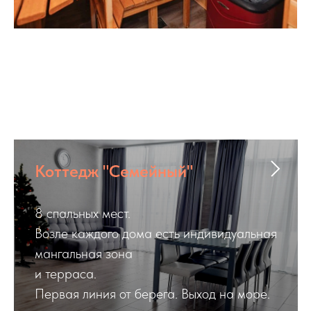
Коттедж "Семейный"
8 спальных мест.
БАНКЕТНЫЙ ЗАЛ
Возле каждого дома есть индивидуальная
мангальная зона
Идеальное пространство на берегу Обского
и терраса.
моря для душевных семейных праздников, юбилеев
Первая линия от берега. Выход на море.
и камерных свадеб до 50 человек в окружении
близких.