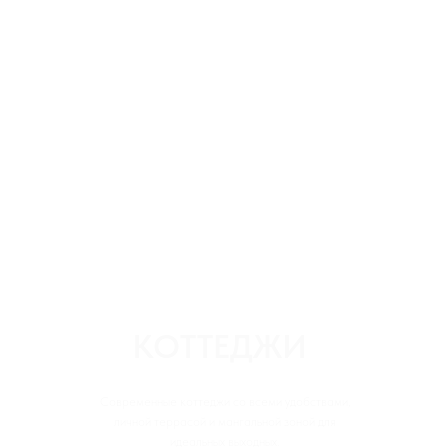
КОТТЕДЖИ
Современные коттеджи со всеми удобствами,
личной террасой и мангальной зоной для
идеальных выходных.